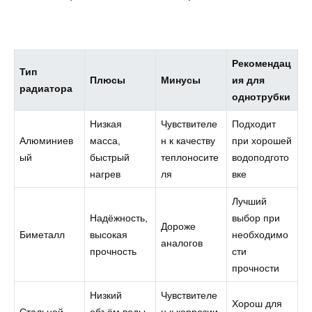
Рекомендац
Тип
Плюсы
Минусы
ия для
радиатора
однотрубки
Низкая
Чувствителе
Подходит
Алюминиев
масса,
н к качеству
при хорошей
ый
быстрый
теплоносите
водоподгото
нагрев
ля
вке
Лучший
Надёжность,
выбор при
Дороже
Биметалл
высокая
необходимо
аналогов
прочность
сти
прочности
Низкий
Чувствителе
Хорош для
Стальной
объём воды,
н к коррозии