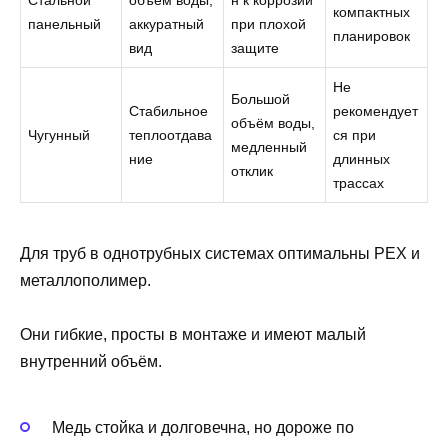
компактных
панельный
аккуратный
при плохой
планировок
вид
защите
Не
Большой
Стабильное
рекомендует
объём воды,
Чугунный
теплоотдава
ся при
медленный
ние
длинных
отклик
трассах
Для труб в однотрубных системах оптимальны PEX и
металлополимер.
Они гибкие, просты в монтаже и имеют малый
внутренний объём.
Медь стойка и долговечна, но дороже по