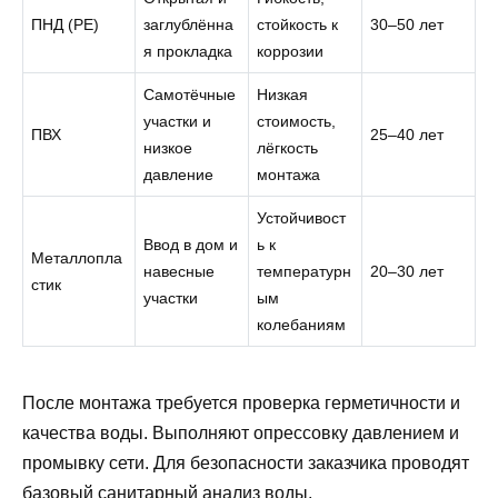
ПНД (PE)
заглублённа
стойкость к
30–50 лет
я прокладка
коррозии
Самотёчные
Низкая
участки и
стоимость,
ПВХ
25–40 лет
низкое
лёгкость
давление
монтажа
Устойчивост
Ввод в дом и
ь к
Металлопла
навесные
температурн
20–30 лет
стик
участки
ым
колебаниям
После монтажа требуется проверка герметичности и
качества воды. Выполняют опрессовку давлением и
промывку сети. Для безопасности заказчика проводят
базовый санитарный анализ воды.