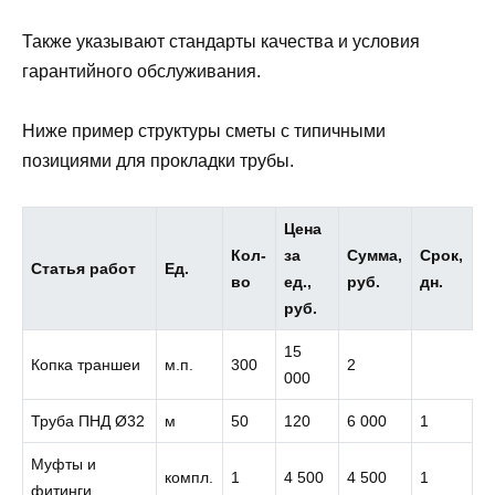
Также указывают стандарты качества и условия
гарантийного обслуживания.
Ниже пример структуры сметы с типичными
позициями для прокладки трубы.
Цена
Кол-
за
Сумма,
Срок,
Статья работ
Ед.
во
ед.,
руб.
дн.
руб.
15
Копка траншеи
м.п.
300
2
000
Труба ПНД Ø32
м
50
120
6 000
1
Муфты и
компл.
1
4 500
4 500
1
фитинги