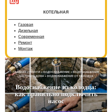
КОТЕЛЬНАЯ
Газовая
Дизельная
Современная
Ремонт
Монтаж
ГЛАВНАЯ
»
УСЛУГИ
»
ВОДОСНАБЖЕНИЕ
»
ВОДОСНАБЖЕНИЕ
ЧАСТНОГО ДОМА
»
ВОДОСНАБЖЕНИЕ ОТ КОЛОДЦА
Водоснабжение из колодца:
как правильно подключить
насос