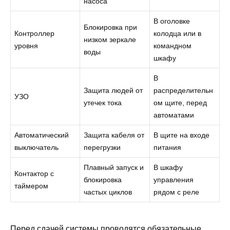
насоса
В оголовке
Блокировка при
Контроллер
колодца или в
низком зеркале
уровня
командном
воды
шкафу
В
Защита людей от
распределительн
УЗО
утечек тока
ом щите, перед
автоматами
Автоматический
Защита кабеля от
В щите на входе
выключатель
перегрузки
питания
Плавный запуск и
В шкафу
Контактор с
блокировка
управления
таймером
частых циклов
рядом с реле
Перед сдачей системы проводятся обязательные