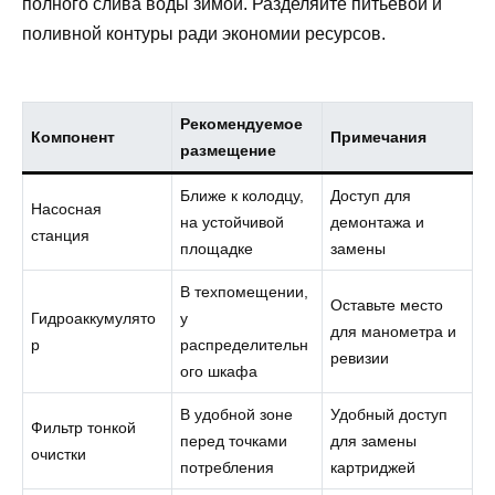
полного слива воды зимой. Разделяйте питьевой и
поливной контуры ради экономии ресурсов.
Рекомендуемое
Компонент
Примечания
размещение
Ближе к колодцу,
Доступ для
Насосная
на устойчивой
демонтажа и
станция
площадке
замены
В техпомещении,
Оставьте место
Гидроаккумулято
у
для манометра и
р
распределительн
ревизии
ого шкафа
В удобной зоне
Удобный доступ
Фильтр тонкой
перед точками
для замены
очистки
потребления
картриджей