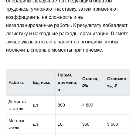
операциям складывается следующим образом:
трудочасы умножают на ставку, затем применяют
коэффициенты на сложность и на
незапланированные работы. К результату добавляют
логистику и накладные расходы организации. В смете
лучше указывать весь расчёт по позициям, чтобы
исключить спорные моменты при приёмке.
Норма
Ставка,
Стоимос
Работа
Ед. изм.
времени,
₽/ч
ть, ₽
ч
Демонта
шт
800
4 800
ж котла
Монтаж
шт
10
950
9 500
котла