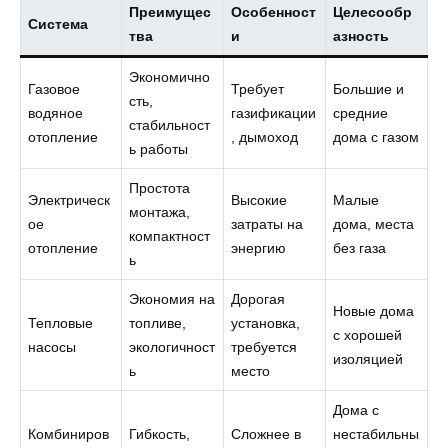
Преимущес
Особенност
Целесообр
Система
тва
и
азность
Экономично
Газовое
Требует
Большие и
сть,
водяное
газификации
средние
стабильност
отопление
, дымоход
дома с газом
ь работы
Простота
Электрическ
Высокие
Малые
монтажа,
ое
затраты на
дома, места
компактност
отопление
энергию
без газа
ь
Экономия на
Дорогая
Новые дома
Тепловые
топливе,
установка,
с хорошей
насосы
экологичност
требуется
изоляцией
ь
место
Дома с
Комбиниров
Гибкость,
Сложнее в
нестабильны