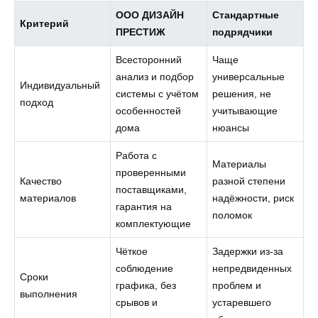
ООО ДИЗАЙН
Стандартные
Критерий
ПРЕСТИЖ
подрядчики
Всесторонний
Чаще
анализ и подбор
универсальные
Индивидуальный
системы с учётом
решения, не
подход
особенностей
учитывающие
дома
нюансы
Работа с
Материалы
проверенными
Качество
разной степени
поставщиками,
материалов
надёжности, риск
гарантия на
поломок
комплектующие
Чёткое
Задержки из-за
соблюдение
непредвиденных
Сроки
графика, без
проблем и
выполнения
срывов и
устаревшего