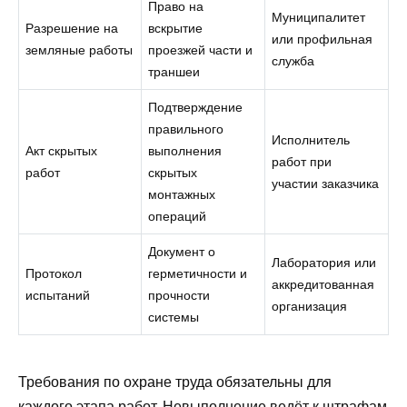
Право на
Муниципалитет
Разрешение на
вскрытие
или профильная
земляные работы
проезжей части и
служба
траншеи
Подтверждение
правильного
Исполнитель
Акт скрытых
выполнения
работ при
работ
скрытых
участии заказчика
монтажных
операций
Документ о
Лаборатория или
Протокол
герметичности и
аккредитованная
испытаний
прочности
организация
системы
Требования по охране труда обязательны для
каждого этапа работ. Невыполнение ведёт к штрафам