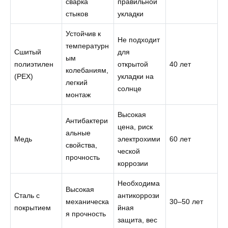
сварка
правильной
стыков
укладки
Устойчив к
Не подходит
температурн
Сшитый
для
ым
полиэтилен
открытой
40 лет
колебаниям,
(PEX)
укладки на
легкий
солнце
монтаж
Высокая
Антибактери
цена, риск
альные
Медь
электрохими
60 лет
свойства,
ческой
прочность
коррозии
Необходима
Высокая
Сталь с
антикоррози
механическа
30–50 лет
покрытием
йная
я прочность
защита, вес