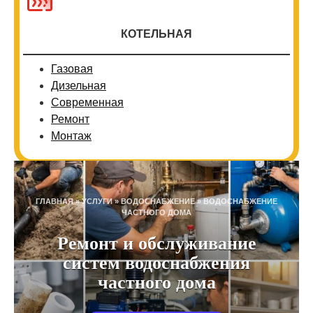
КОТЕЛЬНАЯ
Газовая
Дизельная
Современная
Ремонт
Монтаж
ГЛАВНАЯ
»
УСЛУГИ
»
ВОДОСНАБЖЕНИЕ
»
ВОДОСНАБЖЕНИЕ
ЧАСТНОГО ДОМА
Ремонт и обслуживание
систем водоснабжения
частного дома