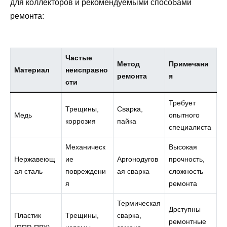
для коллекторов и рекомендуемыми способами
ремонта:
Частые
Метод
Примечани
Материал
неисправно
ремонта
я
сти
Требует
Трещины,
Сварка,
Медь
опытного
коррозия
пайка
специалиста
Механическ
Высокая
Нержавеющ
ие
Аргонодугов
прочность,
ая сталь
повреждени
ая сварка
сложность
я
ремонта
Термическая
Доступны
Пластик
Трещины,
сварка,
ремонтные