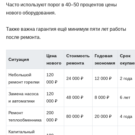
Часто используют порог в 40–50 процентов цены
нового оборудования.
Также важна гарантия ещё минимум пяти лет работы
после ремонта.
Цена
Стоимость
Годовая
Срок
Ситуация
нового
ремонта
экономия
окупае
Небольшой
120
24 000 ₽
12 000 ₽
2 года
ремонт горелки
000 ₽
Замена насоса
120
48 000 ₽
8 000 ₽
6 лет
и автоматики
000 ₽
Ремонт
200
80 000 ₽
20 000 ₽
4 года
теплообменника
000 ₽
Капитальный