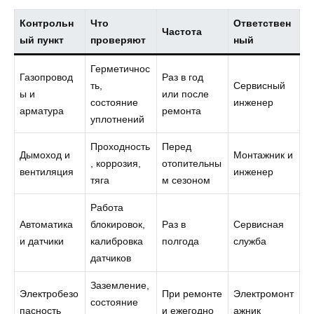
Контрольн
Что
Ответствен
Частота
ый пункт
проверяют
ный
Герметичнос
Газопровод
Раз в год
ть,
Сервисный
ы и
или после
состояние
инженер
арматура
ремонта
уплотнений
Проходность
Перед
Дымоход и
Монтажник и
, коррозия,
отопительны
вентиляция
инженер
тяга
м сезоном
Работа
Автоматика
блокировок,
Раз в
Сервисная
и датчики
калибровка
полгода
служба
датчиков
Заземление,
Электробезо
При ремонте
Электромонт
состояние
пасность
и ежегодно
ажник