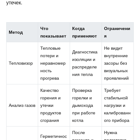
утечек.
Что
Когда
Ограничени
Метод
показывает
применяют
я
Тепловые
Не видит
Диагностика
потери и
внутренние
изоляции и
Тепловизор
неравномер
засоры без
распределе
ность
визуальных
ния тепла
прогрева
проявлений
Качество
Проверка
Требует
горения и
горелки и
стабильной
Анализ газов
утечки
дымохода
нагрузки и
продуктов
при работе
калиброванн
сгорания
котла
ого прибора
После
Нужна
Герметичнос
ремонта и
подготовка