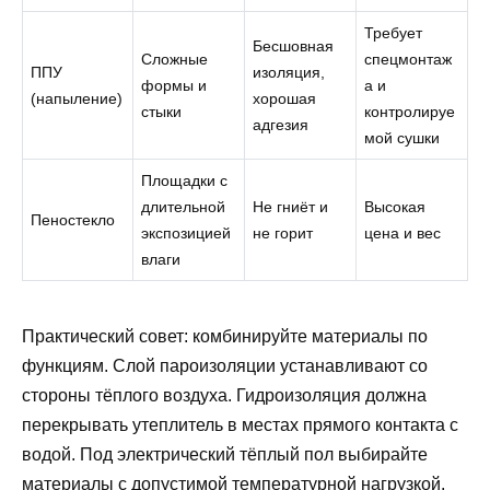
Требует
Бесшовная
Сложные
спецмонтаж
ППУ
изоляция,
формы и
а и
(напыление)
хорошая
стыки
контролируе
адгезия
мой сушки
Площадки с
длительной
Не гниёт и
Высокая
Пеностекло
экспозицией
не горит
цена и вес
влаги
Практический совет: комбинируйте материалы по
функциям. Слой пароизоляции устанавливают со
стороны тёплого воздуха. Гидроизоляция должна
перекрывать утеплитель в местах прямого контакта с
водой. Под электрический тёплый пол выбирайте
материалы с допустимой температурной нагрузкой.