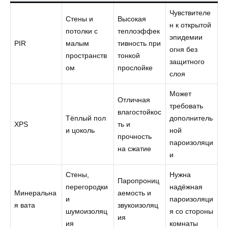
Чувствителе
Стены и
Высокая
н к открытой
потолки с
теплоэффек
эпидемии
PIR
малым
тивность при
огня без
пространств
тонкой
защитного
ом
прослойке
слоя
Может
Отличная
требовать
влагостойкос
Тёплый пол
дополнитель
XPS
ть и
и цоколь
ной
прочность
пароизоляци
на сжатие
и
Стены,
Нужна
Паропрониц
перегородки
надёжная
Минеральна
аемость и
и
пароизоляци
я вата
звукоизоляц
шумоизоляц
я со стороны
ия
ия
комнаты