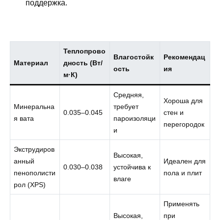
поддержка.
Теплопрово
Влагостойк
Рекомендац
Материал
дность (Вт/
ость
ия
м·К)
Средняя,
Хороша для
Минеральна
требует
0.035–0.045
стен и
я вата
пароизоляци
перегородок
и
Экструдиров
Высокая,
анный
Идеален для
0.030–0.038
устойчива к
пенополисти
пола и плит
влаге
рол (XPS)
Применять
Высокая,
при