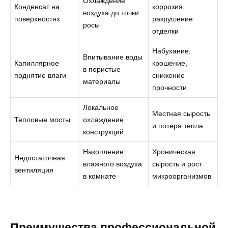
Охлаждение
Конденсат на
коррозия,
воздуха до точки
поверхностях
разрушение
росы
отделки
Набухание,
Впитывание воды
Капиллярное
крошение,
в пористые
поднятие влаги
снижение
материалы
прочности
Локальное
Местная сырость
Тепловые мосты
охлаждение
и потеря тепла
конструкций
Накопление
Хроническая
Недостаточная
влажного воздуха
сырость и рост
вентиляция
в комнате
микроорганизмов
Преимущества профессиональной