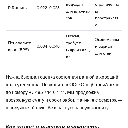
подходят
ограниченно
PIR-плиты
0.022–0.028
для влажных
м
зон
пространств
е
Низкая,
Экономичны
Пенополист
требует
0.034–0.040
й вариант
ирол (EPS)
гидроизоляц
для стен
ии
Нужна быстрая оценка состояния ванной и хороший
план утепления. Позвоните в ООО СпецСтройАльянс
по номеру +7 495 744-67-74. Мы предложим
прозрачную смету и сроки работ. Начните с осмотра —
и получите тёплую, безопасную ванную комнату.
Как холод и высокая влажность