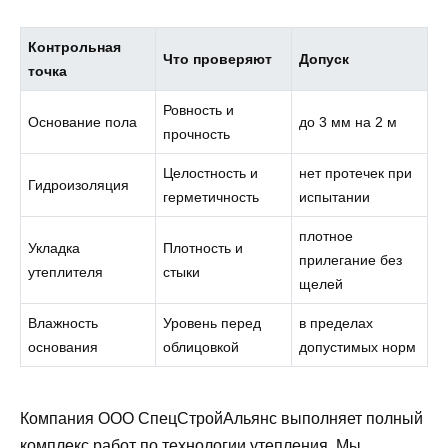
Контрольная
Что проверяют
Допуск
точка
Ровность и
Основание пола
до 3 мм на 2 м
прочность
Целостность и
нет протечек при
Гидроизоляция
герметичность
испытании
плотное
Укладка
Плотность и
прилегание без
утеплителя
стыки
щелей
Влажность
Уровень перед
в пределах
основания
облицовкой
допустимых норм
Компания ООО СпецСтройАльянс выполняет полный
комплекс работ по технологии утепления. Мы