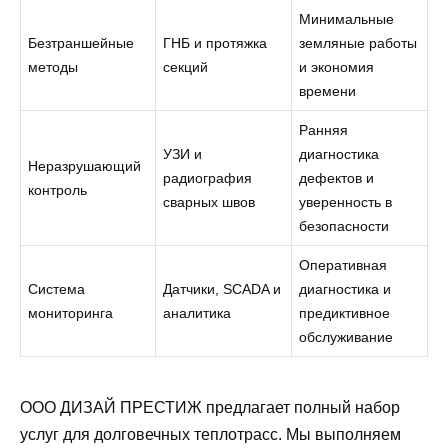
Минимальные
Безтраншейные
ГНБ и протяжка
земляные работы
методы
секций
и экономия
времени
Ранняя
УЗИ и
диагностика
Неразрушающий
радиография
дефектов и
контроль
сварных швов
уверенность в
безопасности
Оперативная
Система
Датчики, SCADA и
диагностика и
мониторинга
аналитика
предиктивное
обслуживание
ООО ДИЗАЙ ПРЕСТИЖ предлагает полный набор
услуг для долговечных теплотрасс. Мы выполняем