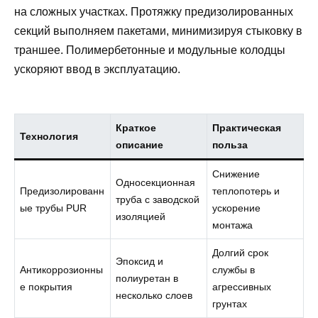
на сложных участках. Протяжку предизолированных
секций выполняем пакетами, минимизируя стыковку в
траншее. Полимербетонные и модульные колодцы
ускоряют ввод в эксплуатацию.
Краткое
Практическая
Технология
описание
польза
Снижение
Односекционная
Предизолированн
теплопотерь и
труба с заводской
ые трубы PUR
ускорение
изоляцией
монтажа
Долгий срок
Эпоксид и
Антикоррозионны
службы в
полиуретан в
е покрытия
агрессивных
несколько слоев
грунтах