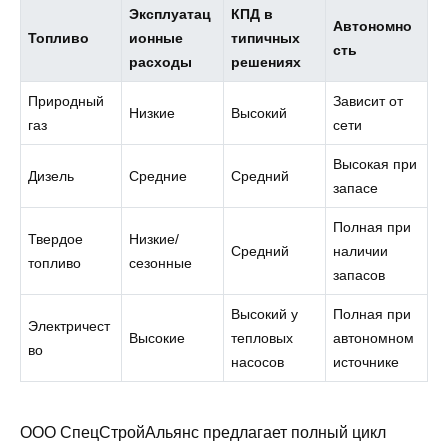
Эксплуатац
КПД в
Автономно
Топливо
ионные
типичных
сть
расходы
решениях
Природный
Зависит от
Низкие
Высокий
газ
сети
Высокая при
Дизель
Средние
Средний
запасе
Полная при
Твердое
Низкие/
Средний
наличии
топливо
сезонные
запасов
Высокий у
Полная при
Электричест
Высокие
тепловых
автономном
во
насосов
источнике
ООО СпецСтройАльянс предлагает полный цикл