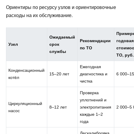
Ориентиры по ресурсу узлов и ориентировочные
расходы на их обслуживание.
Пример
Ожидаемый
Рекомендации
годовая
Узел
срок
по ТО
стоимо
службы
ТО, руб.
Ежегодная
Конденсационный
15–20 лет
диагностика и
6 000–15
котёл
чистка
Проверка
уплотнений и
Циркуляционный
8–12 лет
электропитания
2 000–5 
насос
каждые 1–2
года
Дескалибровка