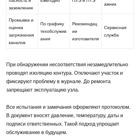
пасность и
Ежегодно
ПУЭ и ПТЭ
ажник
заземление
Промывка и
По графику
Рекомендац
оценка
Сервисная
техобслужив
ии
загрязнения
служба
ания
изготовителя
каналов
При обнаружении несоответствия незамедлительно
проводят изоляцию контура. Отключают участок и
фиксируют проблему в журнале. До ремонта
запрещают эксплуатацию узла.
Все испытания и замечания оформляют протоколом.
В документ вносят давление, температуру, даты и
подписи ответственных. Такой подход упрощает
обслуживание в будущем.