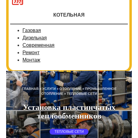
КОТЕЛЬНАЯ
Газовая
Дизельная
Современная
Ремонт
Монтаж
ГЛАВНАЯ
»
УСЛУГИ
»
ОТОПЛЕНИЕ
»
ПРОМЫШЛЕННОЕ
ОТОПЛЕНИЕ
»
ТЕПЛОВЫЕ СЕТИ
Установка пластинчатых
теплообменников
ТЕПЛОВЫЕ СЕТИ