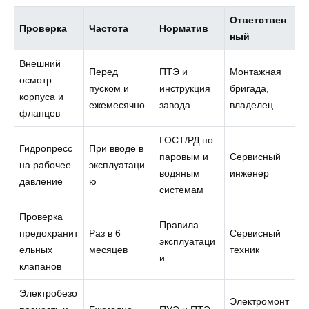
Ответствен
Проверка
Частота
Норматив
ный
Внешний
Перед
ПТЭ и
Монтажная
осмотр
пуском и
инструкция
бригада,
корпуса и
ежемесячно
завода
владелец
фланцев
ГОСТ/РД по
Гидропресс
При вводе в
паровым и
Сервисный
на рабочее
эксплуатаци
водяным
инженер
давление
ю
системам
Проверка
Правила
предохранит
Раз в 6
Сервисный
эксплуатаци
ельных
месяцев
техник
и
клапанов
Электробезо
Электромонт