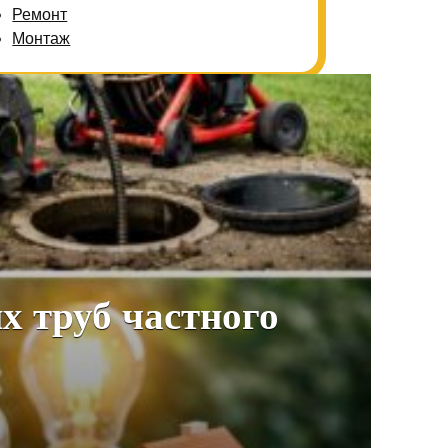
Ремонт
Монтаж
х труб частного