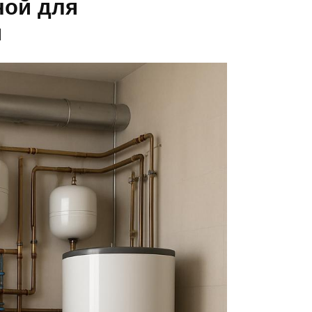
ной для
я