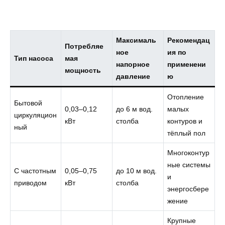
Максималь
Рекомендац
Потребляе
ное
ия по
Тип насоса
мая
напорное
применени
мощность
давление
ю
Отопление
Бытовой
0,03–0,12
до 6 м вод.
малых
циркуляцион
кВт
столба
контуров и
ный
тёплый пол
Многоконтур
ные системы
С частотным
0,05–0,75
до 10 м вод.
и
приводом
кВт
столба
энергосбере
жение
Крупные