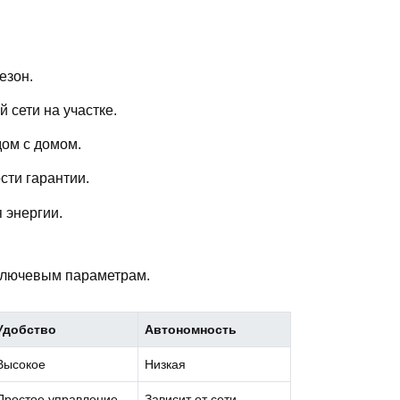
езон.
 сети на участке.
дом с домом.
сти гарантии.
 энергии.
ключевым параметрам.
Удобство
Автономность
Высокое
Низкая
Простое управление
Зависит от сети