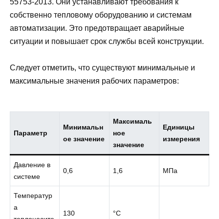
55753-2013. Они устанавливают требования к
собственно тепловому оборудованию и системам
автоматизации. Это предотвращает аварийные
ситуации и повышает срок службы всей конструкции.
Следует отметить, что существуют минимальные и
максимальные значения рабочих параметров:
Максималь
Минимальн
Единицы
Параметр
ное
ое значение
измерения
значение
Давление в
0,6
1,6
МПа
системе
Температур
а
130
°C
теплоносите