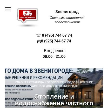
Перейти
к
Звенигород
содержанию
Системы отопления
водоснабжения
☏
8 (495) 744 67 74
📩
8 (925) 744 67 74
Ежедневно
06:00 - 21:00
ГЛАВНАЯ СТРАНИЦА
»
ОТОПЛЕНИЕ И ВОДОСНАБЖЕНИЕ
ЧАСТНОГО ДОМА В ЗВЕНИГОРОДЕ
Отопление и
водоснабжение частного