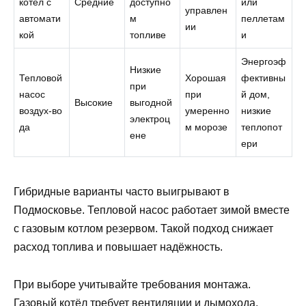
котёл с
Средние
доступно
или
управлен
автомати
м
пеллетам
ии
кой
топливе
и
Энергоэф
Низкие
Тепловой
Хорошая
фективны
при
насос
при
й дом,
Высокие
выгодной
воздух‑во
умеренно
низкие
электроц
да
м морозе
теплопот
ене
ери
Гибридные варианты часто выигрывают в
Подмосковье. Тепловой насос работает зимой вместе
с газовым котлом резервом. Такой подход снижает
расход топлива и повышает надёжность.
При выборе учитывайте требования монтажа.
Газовый котёл требует вентиляции и дымохода.