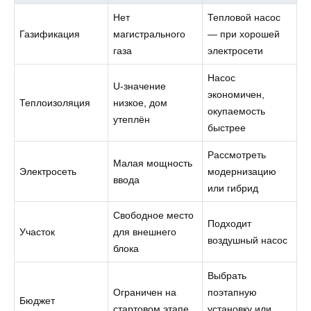
Нет
Тепловой насос
Газификация
магистрального
— при хорошей
газа
электросети
Насос
U-значение
экономичен,
Теплоизоляция
низкое, дом
окупаемость
утеплён
быстрее
Рассмотреть
Малая мощность
Электросеть
модернизацию
ввода
или гибрид
Свободное место
Подходит
Участок
для внешнего
воздушный насос
блока
Выбрать
Ограничен на
поэтапную
Бюджет
стартовом этапе
установку или