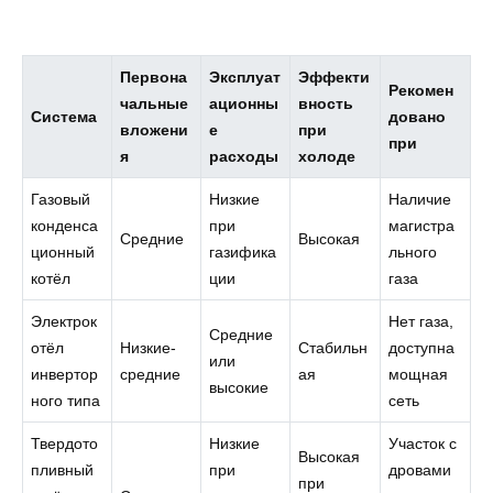
Первона
Эксплуат
Эффекти
Рекомен
чальные
ационны
вность
Система
довано
вложени
е
при
при
я
расходы
холоде
Газовый
Низкие
Наличие
конденса
при
магистра
Средние
Высокая
ционный
газифика
льного
котёл
ции
газа
Электрок
Нет газа,
Средние
отёл
Низкие-
Стабильн
доступна
или
инвертор
средние
ая
мощная
высокие
ного типа
сеть
Твердото
Низкие
Участок с
Высокая
пливный
при
дровами
при