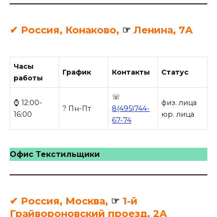
✔ Россия, Конаково,
☞
Ленина, 7А
Часы
График
Контакты
Статус
работы
☏
⌚ 12:00-
физ. лица
? Пн-Пт
8(495)744-
16:00
юр. лица
67-74
Офис Текстильщики
✔ Россия, Москва,
☞
1-й
Грайвороновский проезд, 2А