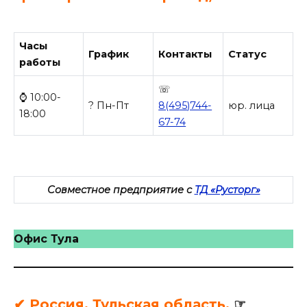
Часы
График
Контакты
Статус
работы
☏
⌚ 10:00-
? Пн-Пт
8(495)744-
юр. лица
18:00
67-74
Совместное предприятие с
ТД «Русторг»
Офис Тула
✔ Россия, Тульская область,
☞