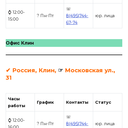
☏
⌚ 12:00-
? Пн-Пт
8(495)744-
юр. лица
15:00
67-74
Офис Клин
✔ Россия, Клин,
☞
Московская ул.,
31
Часы
График
Контакты
Статус
работы
☏
⌚ 12:00-
? Пн-Пт
8(495)744-
юр. лица
16:00