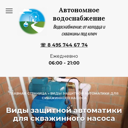
Перейти
Автономное
к
содержанию
водоснабжение
Водоснабжение: от колодца и
скважины под ключ
☏ 8 495 744 67 74
Ежедневно
06:00 - 21:00
ГЛАВНАЯ СТРАНИЦА
»
ВИДЫ ЗАЩИТНОЙ АВТОМАТИКИ ДЛЯ
СКВАЖИННОГО НАСОСА
Виды защитной автоматики
для скважинного насоса