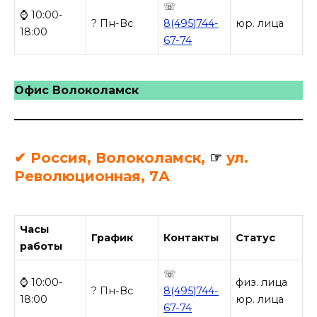
☏
⌚ 10:00-
? Пн-Вс
8(495)744-
юр. лица
18:00
67-74
Офис Волоколамск
✔ Россия, Волоколамск,
☞
ул.
Революционная, 7А
Часы
График
Контакты
Статус
работы
☏
⌚ 10:00-
физ. лица
? Пн-Вс
8(495)744-
18:00
юр. лица
67-74