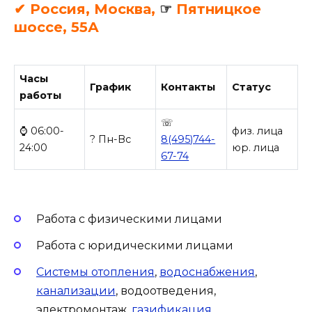
✔ Россия, Москва,
☞
Пятницкое
шоссе, 55А
Часы
График
Контакты
Статус
работы
☏
⌚ 06:00-
физ. лица
? Пн-Вс
8(495)744-
24:00
юр. лица
67-74
Работа с физическими лицами
Работа с юридическими лицами
Системы отопления
,
водоснабжения
,
канализации
, водоотведения,
электромонтаж,
газификация