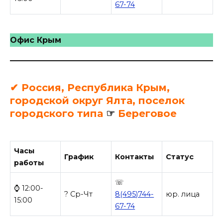
67-74
Офис Крым
✔ Россия, Республика Крым,
городской округ Ялта, поселок
городского типа
☞
Береговое
Часы
График
Контакты
Статус
работы
☏
⌚ 12:00-
? Ср-Чт
8(495)744-
юр. лица
15:00
67-74