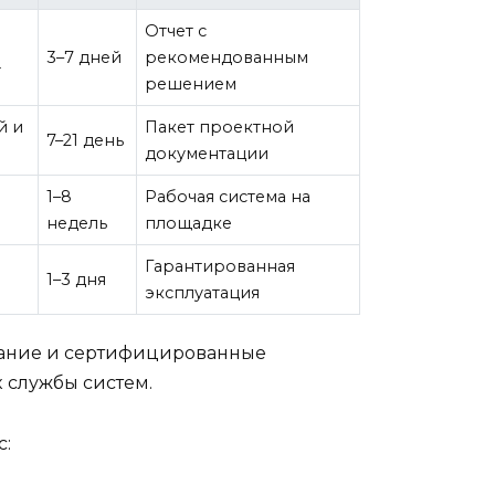
Отчет с
3–7 дней
рекомендованным
т
решением
й и
Пакет проектной
7–21 день
документации
1–8
Рабочая система на
недель
площадке
Гарантированная
1–3 дня
эксплуатация
вание и сертифицированные
к службы систем.
с: