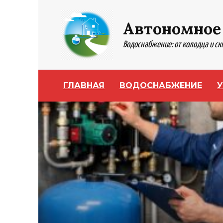
Перейти
к
Автономное
содержанию
Водоснабжение: от колодца и с
ГЛАВНАЯ
ВОДОСНАБЖЕНИЕ
У