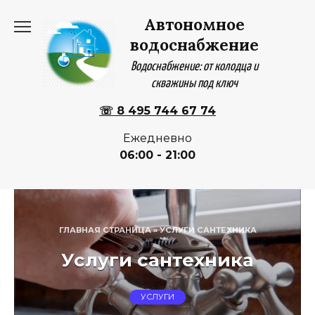
Перейти
Автономное
к
содержанию
водоснабжение
Водоснабжение: от колодца и
скважины под ключ
☏ 8 495 744 67 74
Ежедневно
06:00 - 21:00
ГЛАВНАЯ СТРАНИЦА
»
УСЛУГИ САНТЕХНИКА
Услуги сантехника
УСЛУГИ