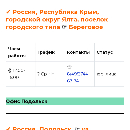
✔ Россия, Республика Крым,
городской округ Ялта, поселок
городского типа
☞
Береговое
Часы
График
Контакты
Статус
работы
☏
⌚ 12:00-
? Ср-Чт
8(495)744-
юр. лица
15:00
67-74
Офис Подольск
✔ Россия, Подольск,
☞
ул.