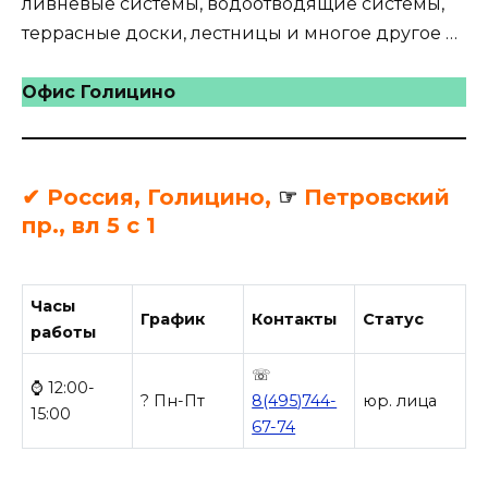
ливневые системы, водоотводящие системы,
террасные доски, лестницы и многое другое …
Офис Голицино
✔ Россия, Голицино,
☞
Петровский
пр., вл 5 с 1
Часы
График
Контакты
Статус
работы
☏
⌚ 12:00-
? Пн-Пт
8(495)744-
юр. лица
15:00
67-74