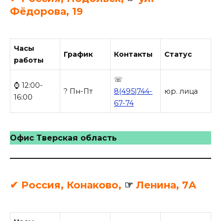
Фёдорова, 19
Часы
График
Контакты
Статус
работы
☏
⌚ 12:00-
? Пн-Пт
8(495)744-
юр. лица
16:00
67-74
Офис Тверская область
✔ Россия, Конаково,
☞
Ленина, 7А