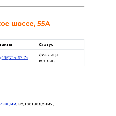
ое шоссе, 55А
такты
Статус
физ. лица
(495)744-67-74
юр. лица
лизации
, водоотведения,