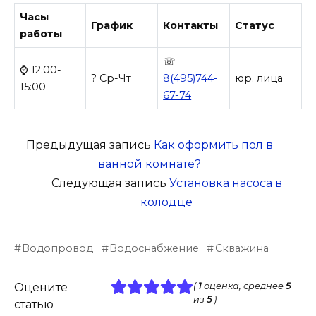
Часы
График
Контакты
Статус
работы
☏
⌚ 12:00-
? Ср-Чт
8(495)744-
юр. лица
15:00
67-74
Предыдущая запись
Как оформить пол в
ванной комнате?
Следующая запись
Установка насоса в
колодце
Водопровод
Водоснабжение
Скважина
Оцените
(
1
оценка, среднее
5
из
5
)
статью