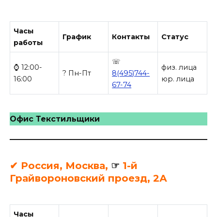
Часы
График
Контакты
Статус
работы
☏
⌚ 12:00-
физ. лица
? Пн-Пт
8(495)744-
16:00
юр. лица
67-74
Офис Текстильщики
✔ Россия, Москва,
☞
1-й
Грайвороновский проезд, 2А
Часы