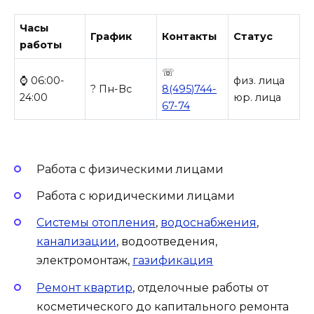
Часы
График
Контакты
Статус
работы
☏
⌚ 06:00-
физ. лица
? Пн-Вс
8(495)744-
24:00
юр. лица
67-74
Работа с физическими лицами
Работа с юридическими лицами
Системы отопления
,
водоснабжения
,
канализации
, водоотведения,
электромонтаж,
газификация
Ремонт квартир
, отделочные работы от
косметического до капитального ремонта