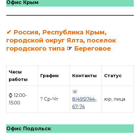
Офис Крым
✔ Россия, Республика Крым,
городской округ Ялта, поселок
городского типа
☞
Береговое
Часы
График
Контакты
Статус
работы
☏
⌚ 12:00-
? Ср-Чт
8(495)744-
юр. лица
15:00
67-74
Офис Подольск