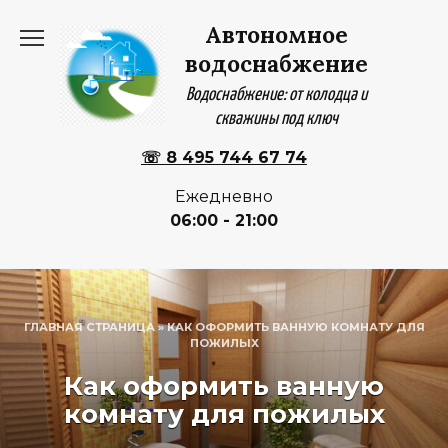
Перейти
Автономное
к
содержанию
водоснабжение
Водоснабжение: от колодца и
скважины под ключ
☏ 8 495 744 67 74
Ежедневно
06:00 - 21:00
ГЛАВНАЯ СТРАНИЦА
»
КАК ОФОРМИТЬ ВАННУЮ КОМНАТУ ДЛЯ
ПОЖИЛЫХ
Как оформить ванную
комнату для пожилых