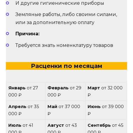
И другие гигиенические приборы
Земляные работы, либо своими силами,
или за дополнительную оплату
Причина:
Требуется знать номенклатуру товаров
Расценки по месяцам
Январь
от 27
Февраль
от 29
Март
от 32 000
000 ₽
000 ₽
₽
Апрель
от 35
Май
от 37 000
Июнь
от 39 000
000 ₽
₽
₽
Июль
от 41
Август
от 43
Сентябрь
от 45
000 ₽
000 ₽
000 ₽