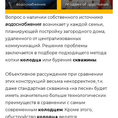
водоснабжение
продажа оборудования
Вопрос о наличии собственного
источника
водоснабжения
возникает у каждой семьи,
планирующей постройку загородного дома,
удаленного от централизованных
коммуникаций. Решение проблемы
заключается в подборе подходящего метода:
копки
колодца
или бурения
скважины
.
Объективное рассуждение при сравнении
этих конструкций весьма некорректное, т.к.
даже стандартная скважина «на песке» будет
иметь значительно больше технологических
преимуществ в сравнении с самым
современным
колодцем
. Кроме этого,
обустройство
колодца
ведется