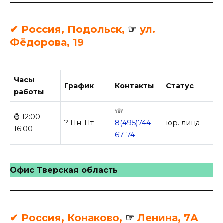
✔ Россия, Подольск,
☞
ул.
Фёдорова, 19
Часы
График
Контакты
Статус
работы
☏
⌚ 12:00-
? Пн-Пт
8(495)744-
юр. лица
16:00
67-74
Офис Тверская область
✔ Россия, Конаково,
☞
Ленина, 7А