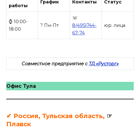
График
Контакты
Статус
работы
☏
⌚ 10:00-
? Пн-Пт
8(495)744-
юр. лица
18:00
67-74
Совместное предприятие с
ТД «Русторг»
Офис Тула
✔ Россия, Тульская область,
☞
Плавск