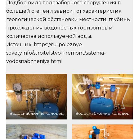
Подбор вида водозаборного сооружения в
большей степени зависит от характеристик
геологической обстановки местности, глубины
прохождения водоносных горизонтов и
количества используемой воды.
Источник: https://ru-poleznye-
sovety.info/stroitelstvo-i-remont/sistema-
vodosnabzheniya.html
Водоснабжение колодец
Водоснабжение колодец