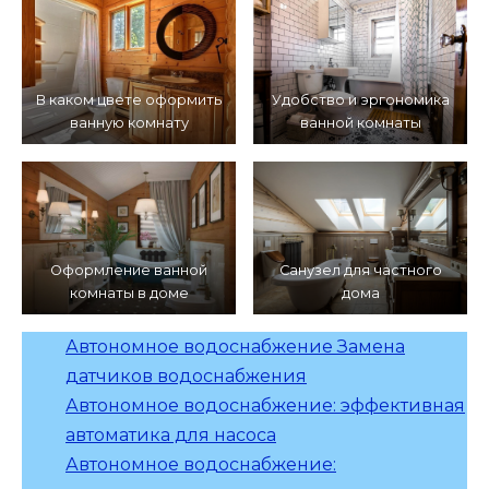
В каком цвете оформить
Удобство и эргономика
ванную комнату
ванной комнаты
Оформление ванной
Санузел для частного
комнаты в доме
дома
Автономное водоснабжение Замена
датчиков водоснабжения
Автономное водоснабжение: эффективная
автоматика для насоса
Автономное водоснабжение: