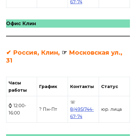
67-74
Офис Клин
✔ Россия, Клин,
☞
Московская ул.,
31
Часы
График
Контакты
Статус
работы
☏
⌚ 12:00-
? Пн-Пт
8(495)744-
юр. лица
16:00
67-74