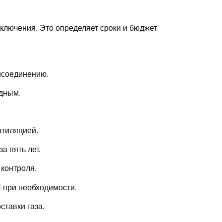
дключения. Это определяет сроки и бюджет
исоединению.
одным.
нтиляцией.
а пять лет.
контроля.
П при необходимости.
тавки газа.