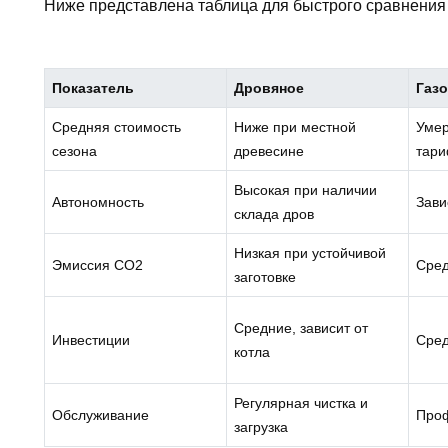
Ниже представлена таблица для быстрого сравнения
Показатель
Дровяное
Газ
Средняя стоимость
Ниже при местной
Умер
сезона
древесине
тар
Высокая при наличии
Автономность
Зави
склада дров
Низкая при устойчивой
Эмиссия CO2
Сре
заготовке
Средние, зависит от
Инвестиции
Сре
котла
Регулярная чистка и
Обслуживание
Проф
загрузка