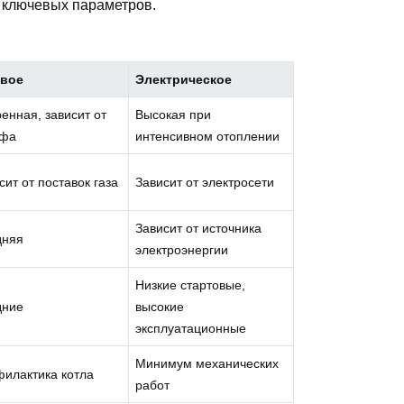
 ключевых параметров.
овое
Электрическое
енная, зависит от
Высокая при
ифа
интенсивном отоплении
сит от поставок газа
Зависит от электросети
Зависит от источника
дняя
электроэнергии
Низкие стартовые,
дние
высокие
эксплуатационные
Минимум механических
илактика котла
работ