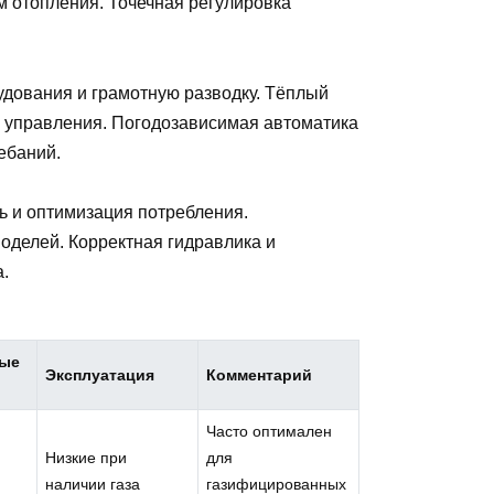
м отопления. Точечная регулировка
удования и грамотную разводку. Тёплый
е управления. Погодозависимая автоматика
ебаний.
ь и оптимизация потребления.
делей. Корректная гидравлика и
.
ные
Эксплуатация
Комментарий
Часто оптимален
Низкие при
для
наличии газа
газифицированных