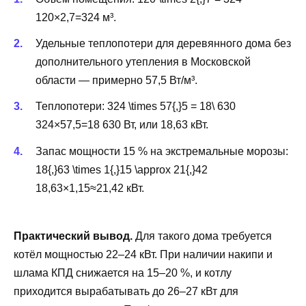
120×2,7=324 м³.
Удельные теплопотери для деревянного дома без
дополнительного утепления в Московской
области — примерно 57,5 Вт/м³.
Теплопотери:
324 \times 57{,}5 = 18\ 630
324×57,5=18 630 Вт, или 18,63 кВт.
Запас мощности 15 % на экстремальные морозы:
18{,}63 \times 1{,}15 \approx 21{,}42
18,63×1,15≈21,42 кВт.
Практический вывод.
Для такого дома требуется
котёл мощностью 22–24 кВт. При наличии накипи и
шлама КПД снижается на 15–20 %, и котлу
приходится вырабатывать до 26–27 кВт для