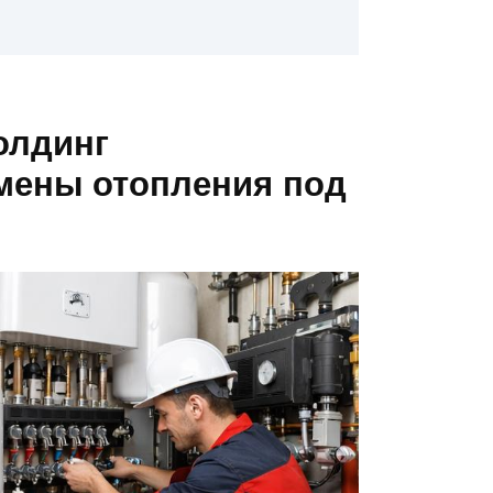
олдинг
мены отопления под