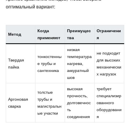
оптимальный вариант:
Когда
Преимущес
Ограничени
Метод
применяют
тва
я
низкая
не подходит
тонкостенны
температура
Твердая
для высоких
е трубы и
нагрева,
пайка
механически
сантехника
аккуратный
х нагрузок
шов
высокая
требует
толстые
прочность,
специализир
Аргоновая
трубы и
долговечнос
ованного
сварка
магистральн
ть
оборудовани
ые участки
соединения
я