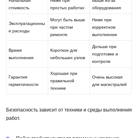
Начальная
Ниже при
Выше из‑за
стоимость
простых работах
оборудования
Могут быть выше
Ниже при
Эксплуатационны
при частом
корректном
е расходы
ремонте
выполнении
Дольше при
Время
Короткое для
подготовке и
выполнения
небольших узлов
контроле
Хорошая при
Гарантия
Очень высокая
правильной
герметичности
для магистралей
технике
Безопасность зависит от техники и среды выполнения
работ.