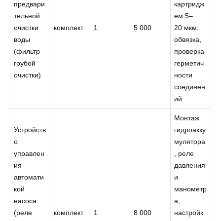
предвари
картридж
тельной
ем 5–
очистки
комплект
1
5 000
20 мкм,
воды
обвязка,
(фильтр
проверка
грубой
герметич
очистки)
ности
соединен
ий
Монтаж
Устройств
гидроакку
о
мулятора
управлен
, реле
ия
давления
автомати
и
кой
манометр
насоса
а,
(реле
комплект
1
8 000
настройк