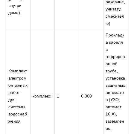
раковине,
внутри
унитазу,
дома)
смесител
ю)
Прокладк
а кабеля
в
гофриров
анной
Комплект
трубе,
электром
установка
онтажных
защитных
работ
автомато
комплекс
1
6 000
для
в (УЗО,
системы
автомат
водоснаб
16 А),
жения
заземлен
ие,