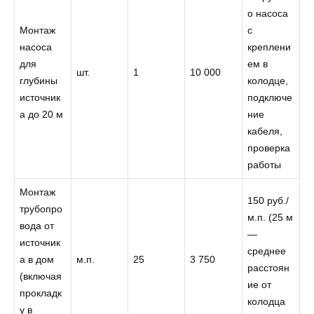
о насоса
Монтаж
с
насоса
креплени
для
ем в
шт.
1
10 000
глубины
колодце,
источник
подключе
а до 20 м
ние
кабеля,
проверка
работы
Монтаж
150 руб./
трубопро
м.п. (25 м
вода от
—
источник
среднее
а в дом
м.п.
25
3 750
расстоян
(включая
ие от
прокладк
колодца
у в