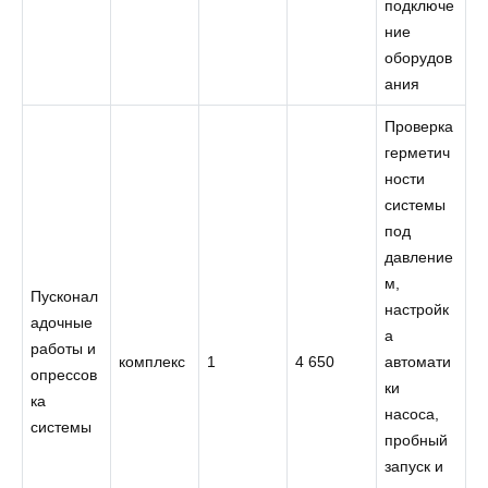
подключе
ние
оборудов
ания
Проверка
герметич
ности
системы
под
давление
м,
Пусконал
настройк
адочные
а
работы и
комплекс
1
4 650
автомати
опрессов
ки
ка
насоса,
системы
пробный
запуск и