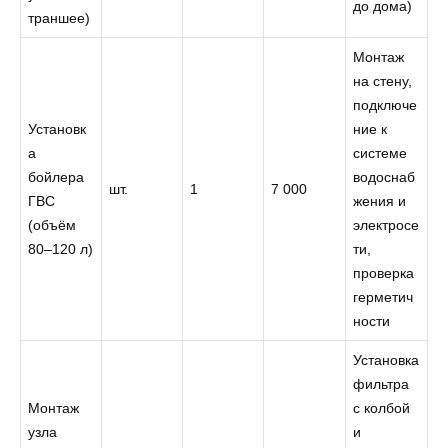
до дома)
траншее)
Монтаж
на стену,
подключе
Установк
ние к
а
системе
бойлера
водоснаб
шт.
1
7 000
ГВС
жения и
(объём
электросе
80–120 л)
ти,
проверка
герметич
ности
Установка
фильтра
Монтаж
с колбой
узла
и