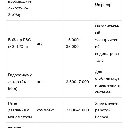
производите
Unipump
льность 2–
3 м³/ч)
Накопительн
ый
Бойлер ГВС
15 000–
электрическ
шт.
(80–120 л)
35 000
ий
водонагрева
тель
Для
Гидроаккуму
стабилизаци
лятор (24–
шт.
3 500–7 000
и давления в
50 л)
системе
Реле
Управление
давления с
комплект
2 000–4 000
работой
манометром
насоса
Фильтр