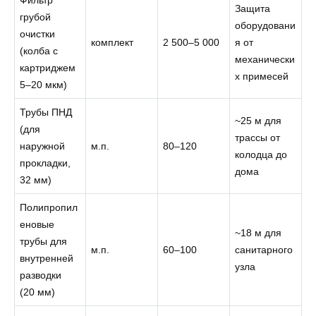
Защита
грубой
оборудовани
очистки
комплект
2 500–5 000
я от
(колба с
механически
картриджем
х примесей
5–20 мкм)
Трубы ПНД
~25 м для
(для
трассы от
наружной
м.п.
80–120
колодца до
прокладки,
дома
32 мм)
Полипропил
еновые
~18 м для
трубы для
м.п.
60–100
санитарного
внутренней
узла
разводки
(20 мм)