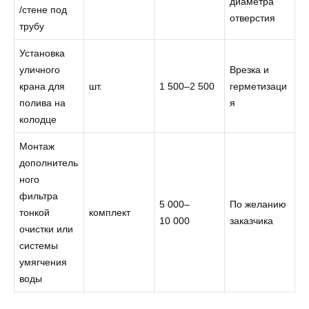
диаметра
/стене под
отверстия
трубу
Установка
уличного
Врезка и
крана для
шт.
1 500–2 500
герметизаци
полива на
я
колодце
Монтаж
дополнитель
ного
фильтра
5 000–
По желанию
тонкой
комплект
10 000
заказчика
очистки или
системы
умягчения
воды