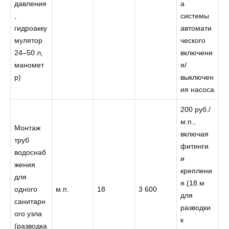
давления
а
,
системы
гидроакку
автомати
мулятор
ческого
24–50 л,
включени
маномет
я/
р)
выключен
ия насоса
200 руб./
м.п.,
Монтаж
включая
труб
фитинги
водоснаб
и
жения
креплени
для
я (18 м
одного
м.п.
18
3 600
для
санитарн
разводки
ого узла
к
(разводка