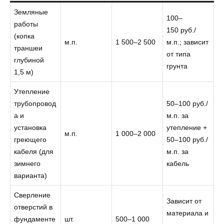
Земляные
100–
работы
150 руб./
(копка
м.п.
1 500–2 500
м.п.; зависит
траншеи
от типа
глубиной
грунта
1,5 м)
Утепление
трубопровод
50–100 руб./
а и
м.п. за
установка
утепление +
м.п.
1 000–2 000
греющего
50–100 руб./
кабеля (для
м.п. за
зимнего
кабель
варианта)
Сверление
Зависит от
отверстий в
материала и
фундаменте
шт.
500–1 000