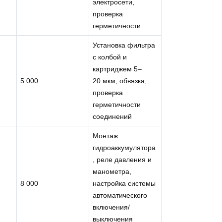
электросети,
проверка
герметичности
Установка фильтра
с колбой и
картриджем 5–
5 000
20 мкм, обвязка,
проверка
герметичности
соединений
Монтаж
гидроаккумулятора
, реле давления и
манометра,
8 000
настройка системы
автоматического
включения/
выключения