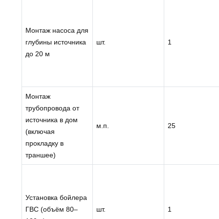
Монтаж насоса для
глубины источника
шт.
1
до 20 м
Монтаж
трубопровода от
источника в дом
м.п.
25
(включая
прокладку в
траншее)
Установка бойлера
ГВС (объём 80–
шт.
1