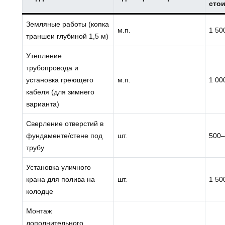
стои
Земляные работы (копка
м.п.
1 50
траншеи глубиной 1,5 м)
Утепление
трубопровода и
установка греющего
м.п.
1 00
кабеля (для зимнего
варианта)
Сверление отверстий в
фундаменте/стене под
шт.
500–
трубу
Установка уличного
крана для полива на
шт.
1 50
колодце
Монтаж
дополнительного