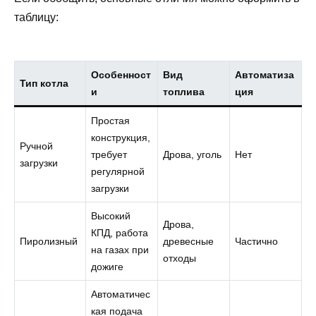
таблицу:
Особенност
Вид
Автоматиза
Тип котла
и
топлива
ция
Простая
конструкция,
Ручной
требует
Дрова, уголь
Нет
загрузки
регулярной
загрузки
Высокий
Дрова,
КПД, работа
Пиролизный
древесные
Частично
на газах при
отходы
дожиге
Автоматичес
кая подача