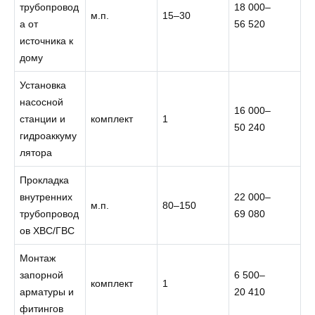
трубопровод
18 000–
м.п.
15–30
а от
56 520
источника к
дому
Установка
насосной
16 000–
станции и
комплект
1
50 240
гидроаккуму
лятора
Прокладка
внутренних
22 000–
м.п.
80–150
трубопровод
69 080
ов ХВС/ГВС
Монтаж
запорной
6 500–
комплект
1
арматуры и
20 410
фитингов