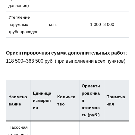
давления)
Утепление
наружных
м.п.
1 000–3 000
трубопроводов
Ориентировочная сумма дополнительных работ:
118 500–363 500 руб. (при выполнении всех пунктов)
Ориенти
Единица
ровочна
Наимено
Количес
Примеча
измерен
я
вание
тво
ния
ия
стоимос
ть (руб.)
Насосная
станция с