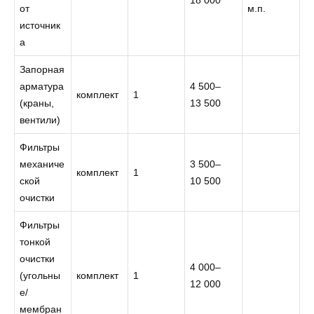
18 000
от
м.п.
источник
а
Запорная
арматура
4 500–
комплект
1
(краны,
13 500
вентили)
Фильтры
механиче
3 500–
комплект
1
ской
10 500
очистки
Фильтры
тонкой
очистки
4 000–
(угольны
комплект
1
12 000
е/
мембран