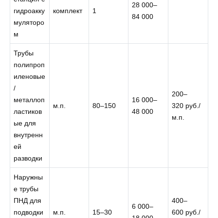
28 000–
гидроакку
комплект
1
84 000
муляторо
м
Трубы
полипроп
иленовые
/
200–
металлоп
16 000–
м.п.
80–150
320 руб./
ластиков
48 000
м.п.
ые для
внутренн
ей
разводки
Наружны
е трубы
ПНД для
400–
6 000–
подводки
м.п.
15–30
600 руб./