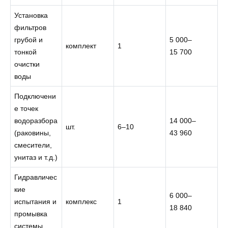
Установка
фильтров
грубой и
5 000–
комплект
1
тонкой
15 700
очистки
воды
Подключени
е точек
водоразбора
14 000–
шт.
6–10
(раковины,
43 960
смесители,
унитаз и т. д.)
Гидравличес
кие
6 000–
испытания и
комплекс
1
18 840
промывка
системы