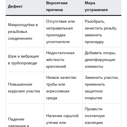
Вероятная
Мера
Дефект
причина
устранения
Отсутствие или
Разобрать,
Микроподтёки в
неправильная
зачистить резьбу,
резьбовых
прокладка
заменить
соединениях
уплотнителя
прокладку
Недостаточная
Добавить опоры,
Шум и вибрация
жёсткость
демпфирующие
в трубопроводе
креплений
элементы
Низкое качество
Заменить участок,
Повышенная
трубы или
применить
коррозия участка
агрессивная
защитное
среда
покрытие
Провести
Наличие скрытой
поэтапную
Падение
утечки или
изоляцию
давления в