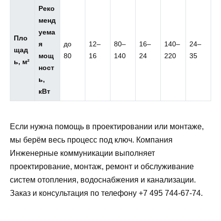
Реко
менд
уема
Пло
я
до
12–
80–
16–
140–
24–
щад
мощ
80
16
140
24
220
35
ь, м²
ност
ь,
кВт
Если нужна помощь в проектировании или монтаже,
мы берём весь процесс под ключ. Компания
Инженерные коммуникации выполняет
проектирование, монтаж, ремонт и обслуживание
систем отопления, водоснабжения и канализации.
Заказ и консультация по телефону +7 495 744-67-74.