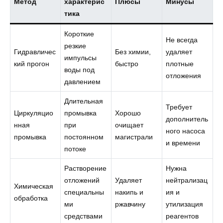
Метод
характерис
Плюсы
Минусы
тика
Короткие
Не всегда
резкие
Гидравличес
Без химии,
удаляет
импульсы
кий прогон
быстро
плотные
воды под
отложения
давлением
Длительная
Требует
Циркуляцио
промывка
Хорошо
дополнитель
нная
при
очищает
ного насоса
промывка
постоянном
магистрали
и времени
потоке
Растворение
Нужна
отложений
Удаляет
нейтрализац
Химическая
специальны
накипь и
ия и
обработка
ми
ржавчину
утилизация
средствами
реагентов