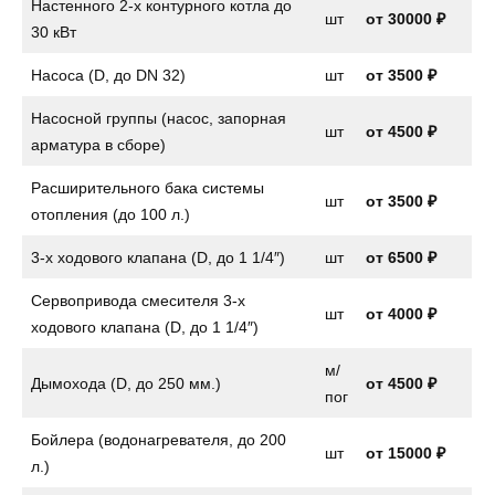
Настенного 2-х контурного котла до
шт
от
30000 ₽
30 кВт
Насоса (D, до DN 32)
шт
от
3500 ₽
Насосной группы (насос, запорная
шт
от
4500 ₽
арматура в сборе)
Расширительного бака системы
шт
от
3500 ₽
отопления (до 100 л.)
3-х ходового клапана (D, до 1 1/4″)
шт
от
6500 ₽
Сервопривода смесителя 3-х
шт
от
4000 ₽
ходового клапана (D, до 1 1/4″)
м/
Дымохода (D, до 250 мм.)
от 4500 ₽
пог
Бойлера (водонагревателя, до 200
шт
от
15000 ₽
л.)