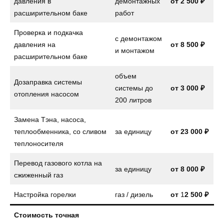
давления в
демонтажных
от 2 500 ₽
расширительном баке
работ
Проверка и подкачка
с демонтажом
давления на
от
8 500 ₽
и монтажом
расширительном баке
объем
Дозаправка системы
системы до
от
3 000 ₽
отопления насосом
200 литров
Замена Тэна, насоса,
теплообменника, со сливом
за единицу
от
23 000 ₽
теплоносителя
Перевод газового котла на
за единицу
от
8 000 ₽
сжиженный газ
Настройка горелки
газ / дизель
от
1
2 500 ₽
Стоимость точная