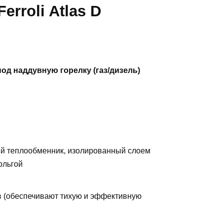
rroli Atlas D
д наддувную горелку (газ/дизель)
ный теплообменник, изолированный слоем
ольгой
в (обеспечивают тихую и эффективную