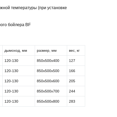
жной температуры (при установке
ого бойлера BF
дымоход, мм
размер, мм
вес, кг
120-130
850х500х400
127
120-130
850х500х500
166
120-130
850х500х600
205
120-130
850х500х700
244
120-130
850х500х800
283