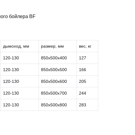
ого бойлера BF
дымоход, мм
размер, мм
вес, кг
120-130
850х500х400
127
120-130
850х500х500
166
120-130
850х500х600
205
120-130
850х500х700
244
120-130
850х500х800
283