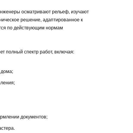
Инженеры осматривают рельеф, изучают
хническое решение, адаптированное к
тся по действующим нормам
 полный спектр работ, включая:
 дома;
вления;
;
рмлении документов;
астера.