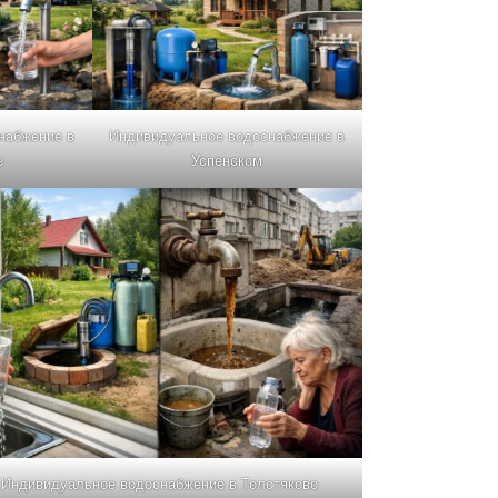
набжение в
Индивидуальное водоснабжение в
е
Успенском
Индивидуальное водоснабжение в Толстяково