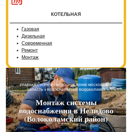
КОТЕЛЬНАЯ
Газовая
Дизельная
Современная
Ремонт
Монтаж
ГЛАВНАЯ
»
УСЛУГИ
»
ВОДОСНАБЖЕНИЕ МОСКОВСКАЯ
ОБЛАСТЬ
»
ВОДОСНАБЖЕНИЕ ВОЛОКОЛАМСК
Монтаж системы
водоснабжения в Нелидово
(Волоколамский район)