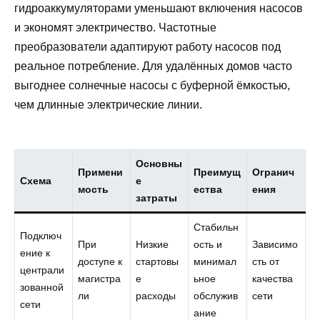
гидроаккумуляторами уменьшают включения насосов
и экономят электричество. Частотные
преобразователи адаптируют работу насосов под
реальное потребление. Для удалённых домов часто
выгоднее солнечные насосы с буферной ёмкостью,
чем длинные электрические линии.
Основны
Примени
Преимущ
Огранич
Схема
е
мость
ества
ения
затраты
Стабильн
Подключ
При
Низкие
ость и
Зависимо
ение к
доступе к
стартовы
минимал
сть от
централи
магистра
е
ьное
качества
зованной
ли
расходы
обслужив
сети
сети
ание