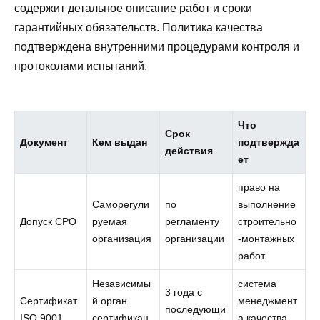
содержит детальное описание работ и сроки
гарантийных обязательств. Политика качества
подтверждена внутренними процедурами контроля и
протоколами испытаний.
Что
Срок
Документ
Кем выдан
подтвержда
действия
ет
право на
Саморегули
по
выполнение
Допуск СРО
руемая
регламенту
строительно
организация
организации
-монтажных
работ
Независимы
система
3 года с
Сертификат
й орган
менеджмент
последующи
ISO 9001
сертификац
а качества