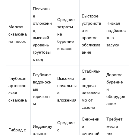
Песчаны
е
Быстрое
Средние
отложени
устройств
Низкая
Мелкая
затраты
я,
о и
надёжнос
скважина
на
высокий
простое
ть в
на песок
бурение
уровень
обслужив
засуху
и насос
грунтовы
ание
х вод
Стабильн
Глубокие
Дорогое
Глубокая
Высокие
ая
водоносн
бурение
артезиан
начальны
подача
ые
и
ская
е
независи
горизонт
оборудов
скважина
вложения
мо от
ы
ание
сезона
Снижени
Требует
Средние
Индивиду
е
места
Гибрид с
с
альные
суточной
для