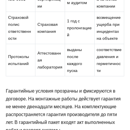
м аудитом
ии
компании
Страховой
возмещение
1 год с
полис
Страховая
ущерба при
пролонгацие
ответственн
компания
инцидентах
й
ости
на объекте
выданы
соответствие
Аттестованн
Протоколы
после
давления и
ая
испытаний
каждого
герметичнос
лаборатория
пуска
ти
Гарантийные условия прозрачны и фиксируются в
договоре. На монтажные работы действует гарантия
не менее двенадцати месяцев. На комплектующие
распространяется гарантия производителя до пяти
лет. В гарантийный пакет входят акт выполненных