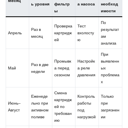
Месяц
ь уровня
фильтр
а насоса
необход
ы
имости
По
Проверка
Тест
Раз в
результат
Апрель
картридж
вхолосту
месяц
ам
ей
ю
анализа
При
Промывк
Настройк
выявленн
Раз в две
Май
а перед
а реле
ых
недели
сезоном
давления
проблема
х
Смена
Еженеде
Контроль
Только
картридж
Июнь–
льно при
работы
при
ей по
Август
активном
под
загрязнен
требован
поливе
нагрузкой
ии
ию