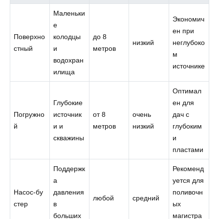
Маленьки
Экономич
е
ен при
Поверхно
колодцы
до 8
низкий
неглубоко
стный
и
метров
м
водохран
источнике
илища
Оптимал
Глубокие
ен для
Погружно
источник
от 8
очень
дач с
й
и и
метров
низкий
глубоким
скважины
и
пластами
Поддержк
Рекоменд
а
уется для
Насос‑бу
давления
поливочн
любой
средний
стер
в
ых
больших
магистра