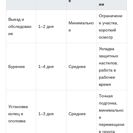
е
ии
Ограничени
Выезд и
Минимально
е участка,
обследован
1–2 дня
е
короткий
ие
осмотр
Укладка
защитных
настилов,
Бурение
1–4 дня
Среднее
работа в
рабочее
время
Точная
подгонка,
Установка
минимально
колец и
1–3 дня
Среднее
е
оголовка
перемещени
е грунта