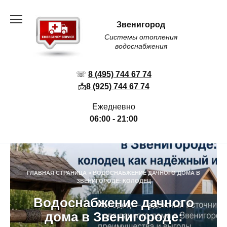
Перейти
к
Звенигород
содержанию
Системы отопления
водоснабжения
☏
8 (495) 744 67 74
📩
8 (925) 744 67 74
Ежедневно
06:00 - 21:00
ГЛАВНАЯ СТРАНИЦА
»
ВОДОСНАБЖЕНИЕ ДАЧНОГО ДОМА В
ЗВЕНИГОРОДЕ: КОЛОДЕЦ
Водоснабжение дачного
дома в Звенигороде: