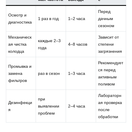
Перед
Осмотр и
1 раз в год
1–2 часа
дачным
диагностика
сезоном
Механическ
Зависит от
каждые 2–3
ая чистка
4–8 часов
степени
года
колодца
загрязнения
Рекомендует
Промывка и
ся перед
замена
раз в сезон
1–3 часа
активным
фильтров
поливом
Лабораторн
при
Дезинфекци
ая проверка
выявлении
2–4 часа
я
после
проблем
обработки