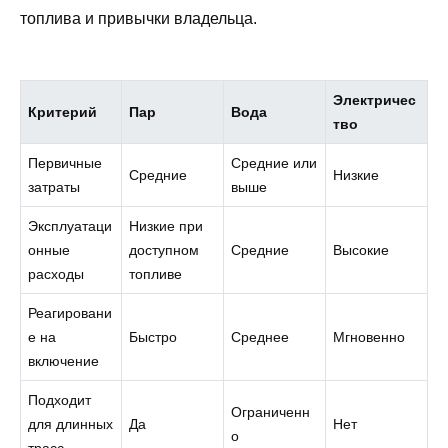
топлива и привычки владельца.
Электричес
Критерий
Пар
Вода
тво
Первичные
Средние или
Средние
Низкие
затраты
выше
Эксплуатаци
Низкие при
онные
доступном
Средние
Высокие
расходы
топливе
Реагировани
е на
Быстро
Среднее
Мгновенно
включение
Подходит
Ограниченн
для длинных
Да
Нет
о