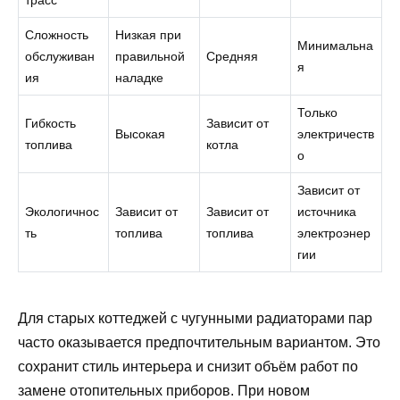
трасс
Сложность
Низкая при
Минимальна
обслуживан
правильной
Средняя
я
ия
наладке
Только
Гибкость
Зависит от
Высокая
электричеств
топлива
котла
о
Зависит от
Экологичнос
Зависит от
Зависит от
источника
ть
топлива
топлива
электроэнер
гии
Для старых коттеджей с чугунными радиаторами пар
часто оказывается предпочтительным вариантом. Это
сохранит стиль интерьера и снизит объём работ по
замене отопительных приборов. При новом