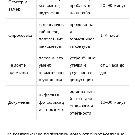
Осмотр и
манометр,
проблем и
30–90 минут
замер
видеоскоп
план работ
гидравличес
проверенна
кий насос,
я
Опрессовка
1–4 часа
поверенные
герметичнос
манометры
ть контура
пресс‑инстр
устранённые
Ремонт и
умент,
утечки и
от 1 часа до
промывка
промывочны
улучшенная
дня
е установки
циркуляция
официальны
цифровая
й отчёт для
Документы
фотофиксац
10–30 минут
страховки и
ия, протокол
отчётности
За комплексную подготовку дома отвечает компания