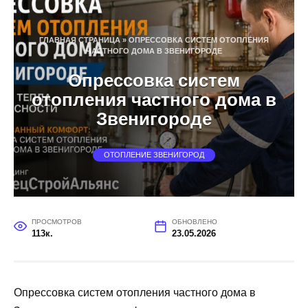
Перейти
к
содержанию
ГЛАВНАЯ СТРАНИЦА
»
ОПРЕССОВКА СИСТЕМ ОТОПЛЕНИЯ
ЧАСТНОГО ДОМА В ЗВЕНИГОРОДЕ
Опрессовка систем
отопления частного дома в
Звенигороде
ОТОПЛЕНИЕ ЗВЕНИГОРОД
ПРОСМОТРОВ
ОБНОВЛЕНО
113к.
23.05.2026
Опрессовка систем отопления частного дома в