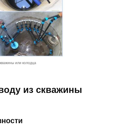
скважины или колодца
 воду из скважины
вности