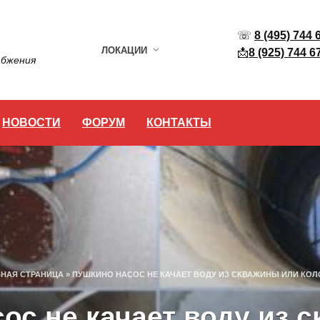
☏
8 (495) 744 
ЛОКАЦИИ
📩
8 (925) 744 6
абжения
НОВОСТИ
ФОРУМ
КОНТАКТЫ
НАЯ СТРАНИЦА
»
ПУШКИНО НАСОС НЕ КАЧАЕТ ВОДУ ИЗ СКВАЖИНЫ ИЛИ КО
ос не качает воду из 