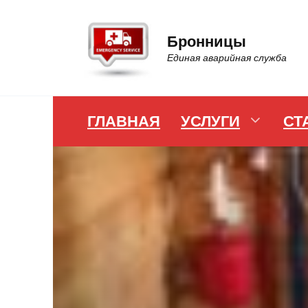
Перейти
к
Бронницы
содержанию
Единая аварийная служба
ГЛАВНАЯ
УСЛУГИ
СТ