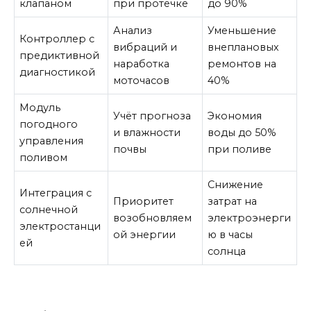
клапаном
при протечке
до 90%
Анализ
Уменьшение
Контроллер с
вибраций и
внеплановых
предиктивной
наработка
ремонтов на
диагностикой
моточасов
40%
Модуль
Учёт прогноза
Экономия
погодного
и влажности
воды до 50%
управления
почвы
при поливе
поливом
Снижение
Интеграция с
Приоритет
затрат на
солнечной
возобновляем
электроэнерги
электростанци
ой энергии
ю в часы
ей
солнца