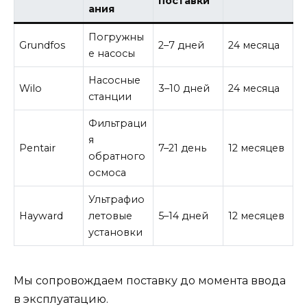
поставки
ания
Погружны
Grundfos
2–7 дней
24 месяца
е насосы
Насосные
Wilo
3–10 дней
24 месяца
станции
Фильтраци
я
Pentair
7–21 день
12 месяцев
обратного
осмоса
Ультрафио
Hayward
летовые
5–14 дней
12 месяцев
установки
Мы сопровождаем поставку до момента ввода
в эксплуатацию.