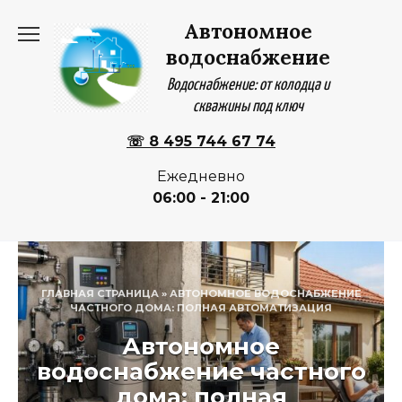
Перейти
Автономное
к
содержанию
водоснабжение
Водоснабжение: от колодца и
скважины под ключ
☏ 8 495 744 67 74
Ежедневно
06:00 - 21:00
ГЛАВНАЯ СТРАНИЦА
»
АВТОНОМНОЕ ВОДОСНАБЖЕНИЕ
ЧАСТНОГО ДОМА: ПОЛНАЯ АВТОМАТИЗАЦИЯ
Автономное
водоснабжение частного
дома: полная