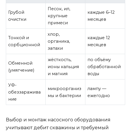
Песок, ил,
Грубой
каждые 6–12
крупные
очистки
месяцев
примеси
хлор,
Тонкой и
каждые 12
органика,
сорбционной
месяцев
запахи
жёсткость,
по объёму
Обменной
ионы кальция
обработанной
(умягчение)
и магния
воды
УФ-
микроорганиз
лампу —
обеззаражива
мы и бактерии
ежегодно
ние
Выбор и монтаж насосного оборудования
учитывают дебит скважины и требуемый