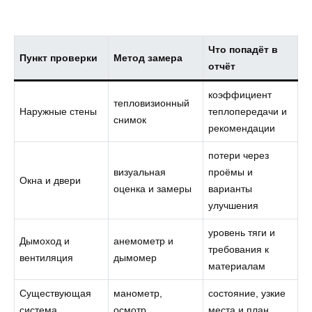
Что попадёт в
Пункт проверки
Метод замера
отчёт
коэффициент
тепловизионный
Наружные стены
теплопередачи и
снимок
рекомендации
потери через
визуальная
проёмы и
Окна и двери
оценка и замеры
варианты
улучшения
уровень тяги и
Дымоход и
анемометр и
требования к
вентиляция
дымомер
материалам
Существующая
манометр,
состояние, узкие
система
осмотр
места и план