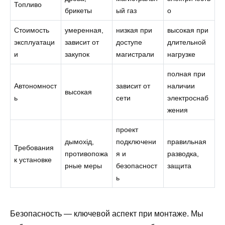
Топливо
брикеты
ый газ
о
Стоимость
умеренная,
низкая при
высокая при
эксплуатаци
зависит от
доступе
длительной
и
закупок
магистрали
нагрузке
полная при
Автономност
зависит от
наличии
высокая
ь
сети
электроснаб
жения
проект
дымохід,
подключени
правильная
Требования
противопожа
я и
разводка,
к установке
рные меры
безопасност
защита
ь
Безопасность — ключевой аспект при монтаже. Мы