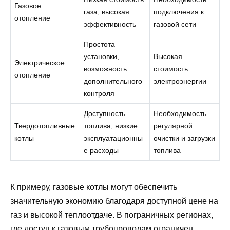
Газовое
газа, высокая
подключения к
отопление
эффективность
газовой сети
Простота
установки,
Высокая
Электрическое
возможность
стоимость
отопление
дополнительного
электроэнергии
контроля
Доступность
Необходимость
Твердотопливные
топлива, низкие
регулярной
котлы
эксплуатационны
очистки и загрузки
е расходы
топлива
К примеру, газовые котлы могут обеспечить
значительную экономию благодаря доступной цене на
газ и высокой теплоотдаче. В пограничных регионах,
где доступ к газовым трубопроводам ограничен,