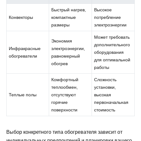
Быстрый нагрев,
Высокое
Конвекторы
компактные
потребление
размеры
электроэнергии
Может требовать
Экономия
дополнительного
Инфракрасные
электроэнергии,
оборудования
обогреватели
равномерный
для оптимальной
обогрев
работы
Комфортный
Сложность
теплообмен,
установки,
Теплые полы
отсутствуют
высокая
горячие
первоначальная
поверхности
стоимость
Выбор конкретного типа обогревателя зависит от
индивидуальных предпочтений и планировки вашего