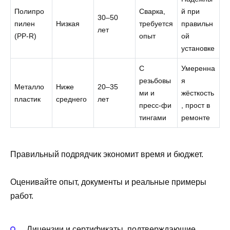
Полипро
Сварка,
й при
30–50
пилен
Низкая
требуется
правильн
лет
(PP‑R)
опыт
ой
установке
С
Умеренна
резьбовы
я
Металло
Ниже
20–35
ми и
жёсткость
пластик
среднего
лет
пресс‑фи
, прост в
тингами
ремонте
Правильный подрядчик экономит время и бюджет.
Оценивайте опыт, документы и реальные примеры
работ.
Лицензии и сертификаты, подтверждающие