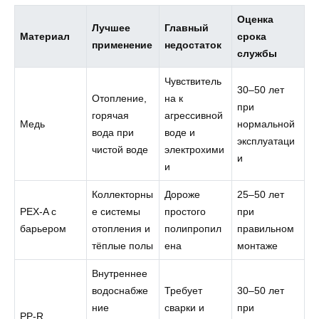
Оценка
Лучшее
Главный
Материал
срока
применение
недостаток
службы
Чувствитель
30–50 лет
Отопление,
на к
при
горячая
агрессивной
Медь
нормальной
вода при
воде и
эксплуатаци
чистой воде
электрохими
и
и
Коллекторны
Дороже
25–50 лет
PEX‑A с
е системы
простого
при
барьером
отопления и
полипропил
правильном
тёплые полы
ена
монтаже
Внутреннее
водоснабже
Требует
30–50 лет
ние
сварки и
при
PP‑R