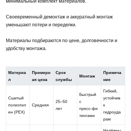
минимальный комплект материалов.
Своевременный демонтаж и аккуратный монтаж
уменьшают потери и переделки.
Материалы подбираются по цене, долговечности и
удобству монтажа.
Материа
Примерн
Срок
Примеча
Монтаж
л
ая цена
службы
ние
Гибкий,
Быстрый
Сшитый
устойчив
25–50
с
полиэтил
Средняя
к
лет
пресс‑фи
ен (PEX)
гидроуда
тингами
рам
Надёжны