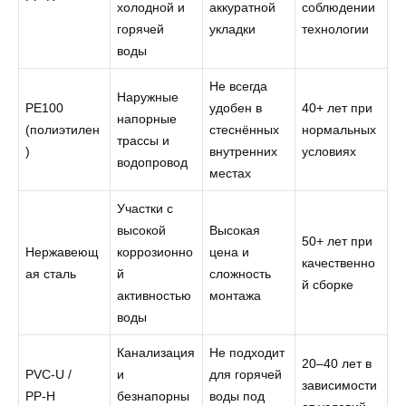
холодной и
аккуратной
соблюдении
горячей
укладки
технологии
воды
Не всегда
Наружные
PE100
удобен в
40+ лет при
напорные
(полиэтилен
стеснённых
нормальных
трассы и
)
внутренних
условиях
водопровод
местах
Участки с
высокой
Высокая
50+ лет при
Нержавеющ
коррозионно
цена и
качественно
ая сталь
й
сложность
й сборке
активностью
монтажа
воды
Канализация
Не подходит
20–40 лет в
PVC‑U /
и
для горячей
зависимости
PP‑H
безнапорны
воды под