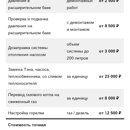
давления в
демонтажных
от 2 500 ₽
расширительном баке
работ
Проверка и подкачка
с демонтажом
давления на
от
8 500 ₽
и монтажом
расширительном баке
объем
Дозаправка системы
системы до
от
3 000 ₽
отопления насосом
200 литров
Замена Тэна, насоса,
теплообменника, со сливом
за единицу
от
23 000 ₽
теплоносителя
Перевод газового котла на
за единицу
от
8 000 ₽
сжиженный газ
Настройка горелки
газ / дизель
от
1
2 500 ₽
Стоимость точная