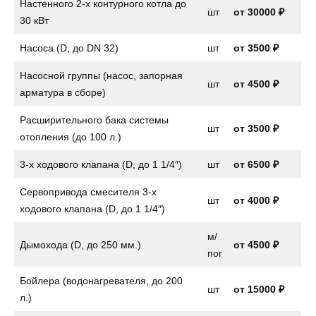
Настенного 2-х контурного котла до
шт
от
30000 ₽
30 кВт
Насоса (D, до DN 32)
шт
от
3500 ₽
Насосной группы (насос, запорная
шт
от
4500 ₽
арматура в сборе)
Расширительного бака системы
шт
от
3500 ₽
отопления (до 100 л.)
3-х ходового клапана (D, до 1 1/4″)
шт
от
6500 ₽
Сервопривода смесителя 3-х
шт
от
4000 ₽
ходового клапана (D, до 1 1/4″)
м/
Дымохода (D, до 250 мм.)
от 4500 ₽
пог
Бойлера (водонагревателя, до 200
шт
от
15000 ₽
л.)